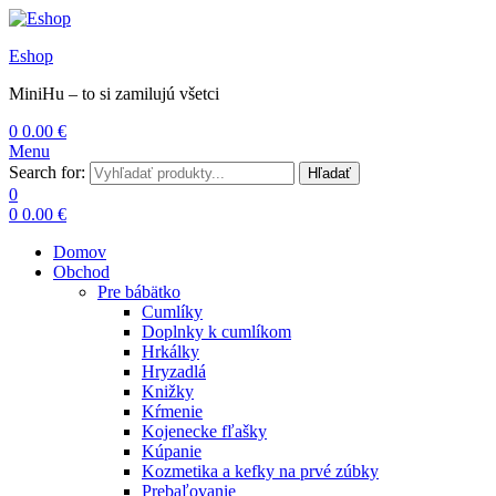
Eshop
MiniHu – to si zamilujú všetci
0
0.00
€
Menu
Search for:
Hľadať
0
0
0.00
€
Domov
Obchod
Pre bábätko
Cumlíky
Doplnky k cumlíkom
Hrkálky
Hryzadlá
Knižky
Kŕmenie
Kojenecke fľašky
Kúpanie
Kozmetika a kefky na prvé zúbky
Prebaľovanie