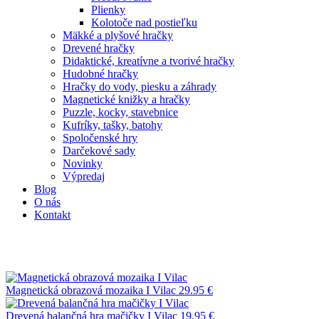
Plienky
Kolotoče nad postieľku
Mäkké a plyšové hračky
Drevené hračky
Didaktické, kreatívne a tvorivé hračky
Hudobné hračky
Hračky do vody, piesku a záhrady
Magnetické knižky a hračky
Puzzle, kocky, stavebnice
Kufríky, tašky, batohy
Spoločenské hry
Darčekové sady
Novinky
Výpredaj
Blog
O nás
Kontakt
Magnetická obrazová mozaika I Vilac
29.95
€
Drevená balančná hra mačičky I Vilac
19.95
€