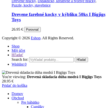
Drevené hračky
,
Didaktické, kreatívne a tvorivé hračky
,
Puzzle, kocky, stavebnice
Drevene farebné kocky v kýbliku 50ks I Bigjigs
Toys
26.95
€
Porovnať
Copyright © 2026
Eshop
. All Rights Reserved.
Shop
Môj účet
Hľadať
Search for:
Hľadať
Wishlist
0
You're viewing:
Drevená skladacia dúha modrá I Bigjigs Toys
28.95
€
Pridať do košíka
Domov
Obchod
Pre bábätko
Cumlíky