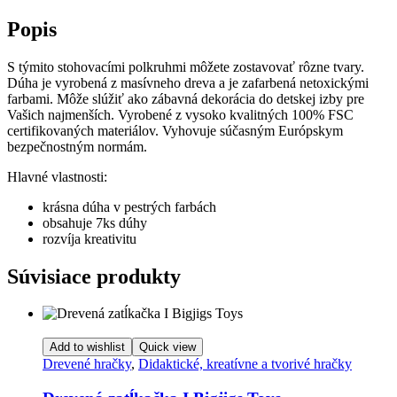
Popis
S týmito stohovacími polkruhmi môžete zostavovať rôzne tvary.
Dúha je vyrobená z masívneho dreva a je zafarbená netoxickými
farbami. Môže slúžiť ako zábavná dekorácia do detskej izby pre
Vašich najmenších. Vyrobené z vysoko kvalitných 100% FSC
certifikovaných materiálov. Vyhovuje súčasným Európskym
bezpečnostným normám.
Hlavné vlastnosti:
krásna dúha v pestrých farbách
obsahuje 7ks dúhy
rozvíja kreativitu
Súvisiace produkty
Add to wishlist
Quick view
Drevené hračky
,
Didaktické, kreatívne a tvorivé hračky