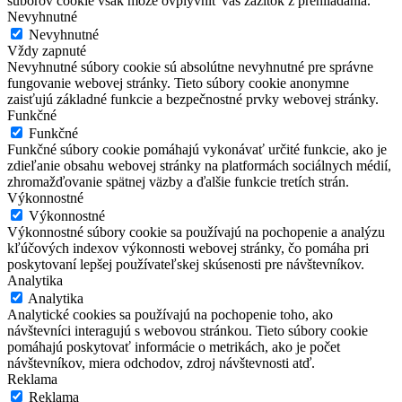
súborov cookie však môže ovplyvniť váš zážitok z prehliadania.
Nevyhnutné
Nevyhnutné
Vždy zapnuté
Nevyhnutné súbory cookie sú absolútne nevyhnutné pre správne
fungovanie webovej stránky. Tieto súbory cookie anonymne
zaisťujú základné funkcie a bezpečnostné prvky webovej stránky.
Funkčné
Funkčné
Funkčné súbory cookie pomáhajú vykonávať určité funkcie, ako je
zdieľanie obsahu webovej stránky na platformách sociálnych médií,
zhromažďovanie spätnej väzby a ďalšie funkcie tretích strán.
Výkonnostné
Výkonnostné
Výkonnostné súbory cookie sa používajú na pochopenie a analýzu
kľúčových indexov výkonnosti webovej stránky, čo pomáha pri
poskytovaní lepšej používateľskej skúsenosti pre návštevníkov.
Analytika
Analytika
Analytické cookies sa používajú na pochopenie toho, ako
návštevníci interagujú s webovou stránkou. Tieto súbory cookie
pomáhajú poskytovať informácie o metrikách, ako je počet
návštevníkov, miera odchodov, zdroj návštevnosti atď.
Reklama
Reklama