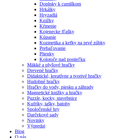
Doplnky k cumlíkom
Hrkálky
Hryzadlá
Knižky
Kŕmenie
Kojenecke fľašky
Kúpanie
Kozmetika a kefky na prvé zúbky
Prebaľovanie
Plienky
Kolotoče nad postieľku
Mäkké a plyšové hračky
Drevené hračky
Didaktické, kreatívne a tvorivé hračky
Hudobné hračky
Hračky do vody, piesku a záhrady
Magnetické knižky a hračky
Puzzle, kocky, stavebnice
Kufríky, tašky, batohy
Spoločenské hry
Darčekové sady
Novinky
Výpredaj
Blog
O nás