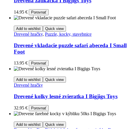
Drevená zatĺkačka I Bigjigs Toys
14.95
€
Porovnať
Add to wishlist
Quick view
Drevené hračky
,
Puzzle, kocky, stavebnice
Drevené vkladacie puzzle safari abeceda I Small
Foot
13.95
€
Porovnať
Add to wishlist
Quick view
Drevené hračky
Drevené kolky lesné zvieratka I Bigjigs Toys
32.95
€
Porovnať
Add to wishlist
Quick view