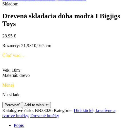
Skladom
Drevená skladacia dúha modrá I Bigjigs
Toys
28.95
€
Rozmery: 21,9×10,9×5 cm
Čítať viac...
Vek: 18m+
Materiál: drevo
Menej
Na sklade
Porovnať
Add to wishlist
Katalógové číslo:
BB33026
Kategórie:
Didaktické, kreatívne a
tvorivé hračky
,
Drevené hračky
Popis