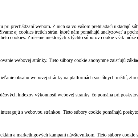
u pri prechádzaní webom. Z nich sa vo vašom prehliadači ukladajú súb
ívame aj cookies tretích strán, ktoré nám pomáhajú analyzovať a pocho
tieto cookies. Zrušenie niektorých z týchto súborov cookie však môže o
ovanie webovej stránky. Tieto súbory cookie anonymne zaisťujú zákla
eľanie obsahu webovej stránky na platformách sociálnych médií, zhroma
čových indexov výkonnosti webovej stránky, čo pomáha pri poskytovan
 interagujú s webovou stránkou. Tieto súbory cookie pomáhajú poskyto
 reklám a marketingových kampaní návštevníkom. Tieto súbory cookie