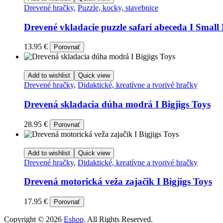
Drevené hračky
,
Puzzle, kocky, stavebnice
Drevené vkladacie puzzle safari abeceda I Small
13.95
€
Porovnať
Add to wishlist
Quick view
Drevené hračky
,
Didaktické, kreatívne a tvorivé hračky
Drevená skladacia dúha modrá I Bigjigs Toys
28.95
€
Porovnať
Add to wishlist
Quick view
Drevené hračky
,
Didaktické, kreatívne a tvorivé hračky
Drevená motorická veža zajačik I Bigjigs Toys
17.95
€
Porovnať
Copyright © 2026
Eshop
. All Rights Reserved.