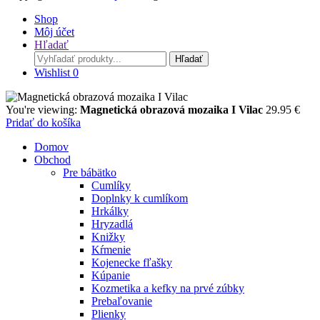
Shop
Môj účet
Hľadať
Search
Hľadať
for:
Wishlist
0
You're viewing:
Magnetická obrazová mozaika I Vilac
29.95
€
Pridať do košíka
Domov
Obchod
Pre bábätko
Cumlíky
Doplnky k cumlíkom
Hrkálky
Hryzadlá
Knižky
Kŕmenie
Kojenecke fľašky
Kúpanie
Kozmetika a kefky na prvé zúbky
Prebaľovanie
Plienky