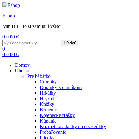
Eshop
MiniHu – to si zamilujú všetci
0
0.00
€
Menu
Search
Hľadať
for:
0
0
0.00
€
Domov
Obchod
Pre bábätko
Cumlíky
Doplnky k cumlíkom
Hrkálky
Hryzadlá
Knižky
Kŕmenie
Kojenecke fľašky
Kúpanie
Kozmetika a kefky na prvé zúbky
Prebaľovanie
Plienky