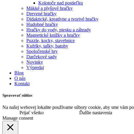
Kolotoče nad postieľku
Mäkké a plyšové hračky
Drevené hračky
Didaktické, kreatívne a tvorivé hračky
Hudobné hračky
Hračky do vody, piesku a záhrady
Magnetické knižky a hračky
Puzzle, kocky, stavebnice
Kufríky, tašky, batohy
Spoločenské hry
Darčekové sady
Novinky
Výpredaj
Blog
O nás
Kontakt
Spravovať súhlas
Na našej webovej lokalite používame súbory cookie, aby sme vám pos
Prijať všetko
Ďalšie nastavenia
Manage consent