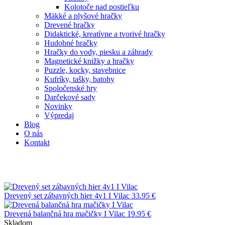
Kolotoče nad postieľku
Mäkké a plyšové hračky
Drevené hračky
Didaktické, kreatívne a tvorivé hračky
Hudobné hračky
Hračky do vody, piesku a záhrady
Magnetické knižky a hračky
Puzzle, kocky, stavebnice
Kufríky, tašky, batohy
Spoločenské hry
Darčekové sady
Novinky
Výpredaj
Blog
O nás
Kontakt
Drevený set zábavných hier 4v1 I Vilac
33.95
€
Drevená balančná hra mačičky I Vilac
19.95
€
Skladom