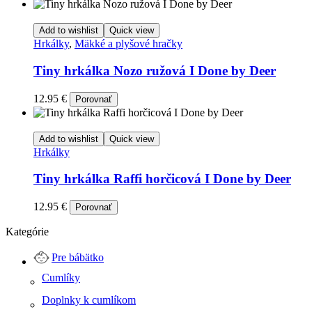
Add to wishlist
Quick view
Hrkálky
,
Mäkké a plyšové hračky
Tiny hrkálka Nozo ružová I Done by Deer
12.95
€
Porovnať
Add to wishlist
Quick view
Hrkálky
Tiny hrkálka Raffi horčicová I Done by Deer
12.95
€
Porovnať
Kategórie
Pre bábätko
Cumlíky
Doplnky k cumlíkom