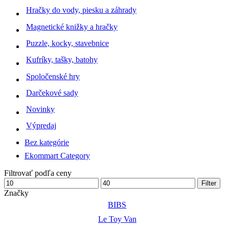
Hračky do vody, piesku a záhrady
Magnetické knižky a hračky
Puzzle, kocky, stavebnice
Kufríky, tašky, batohy
Spoločenské hry
Darčekové sady
Novinky
Výpredaj
Bez kategórie
Ekommart Category
Filtrovať podľa ceny
Minimálna
Maximálna
Filter
cena
cena
Značky
BIBS
Le Toy Van