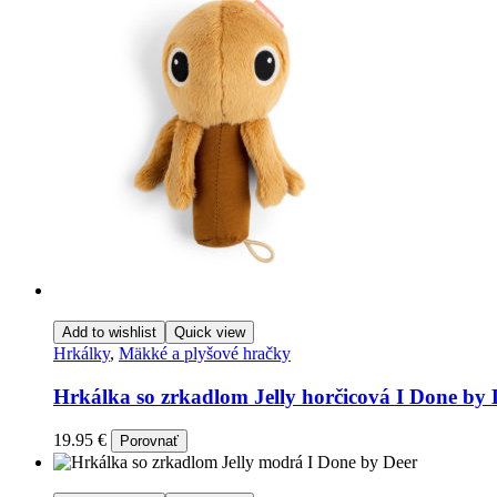
Add to wishlist
Quick view
Hrkálky
,
Mäkké a plyšové hračky
Hrkálka so zrkadlom Jelly horčicová I Done by 
19.95
€
Porovnať