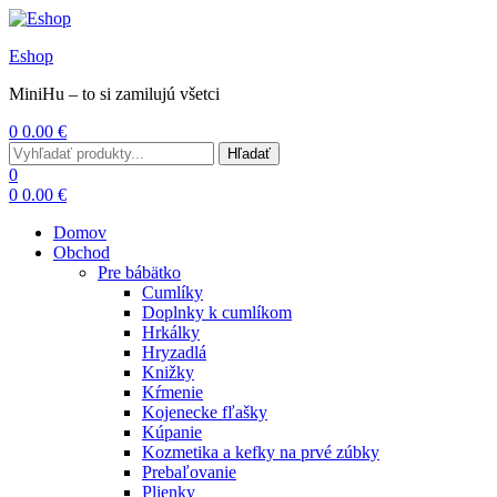
Eshop
MiniHu – to si zamilujú všetci
0
0.00
€
Menu
Search
Hľadať
for:
0
0
0.00
€
Domov
Obchod
Pre bábätko
Cumlíky
Doplnky k cumlíkom
Hrkálky
Hryzadlá
Knižky
Kŕmenie
Kojenecke fľašky
Kúpanie
Kozmetika a kefky na prvé zúbky
Prebaľovanie
Plienky