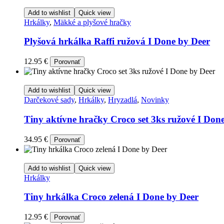
Add to wishlist
Quick view
Hrkálky
,
Mäkké a plyšové hračky
Plyšová hrkálka Raffi ružová I Done by Deer
12.95
€
Porovnať
Add to wishlist
Quick view
Darčekové sady
,
Hrkálky
,
Hryzadlá
,
Novinky
Tiny aktívne hračky Croco set 3ks ružové I Don
34.95
€
Porovnať
Add to wishlist
Quick view
Hrkálky
Tiny hrkálka Croco zelená I Done by Deer
12.95
€
Porovnať