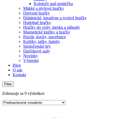
Kolotoče nad postieľku
Mäkké a plyšové hračky
Drevené hračky
Didaktické, kreatívne a tvorivé hračky
Hudobné hračky
Hračky do vody, piesku a záhrady
Magnetické knižky a hračky
Puzzle, kocky, stavebnice
Kufríky, tašky, batohy
Spoločenské hry
Darčekové sady
Novinky
Výpredaj
Blog
O nás
Kontakt
Filter
Zobrazuje sa 9 výsledkov