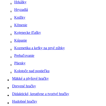
Hrkálky
Hryzadlá
Knižky
Kŕmenie
Kojenecke fľašky
Kúpanie
Kozmetika a kefky na prvé zúbky
Prebaľovanie
Plienky
Kolotoče nad postieľku
Mäkké a plyšové hračky
Drevené hračky
Didaktické, kreatívne a tvorivé hračky
Hudobné hračky