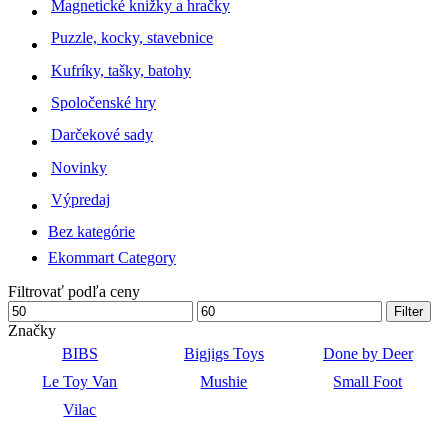
Magnetické knižky a hračky
Puzzle, kocky, stavebnice
Kufríky, tašky, batohy
Spoločenské hry
Darčekové sady
Novinky
Výpredaj
Bez kategórie
Ekommart Category
Filtrovať podľa ceny
Minimálna
Maximálna
Filter
cena
cena
Značky
BIBS
Bigjigs Toys
Done by Deer
Le Toy Van
Mushie
Small Foot
Vilac