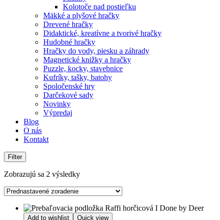
Kolotoče nad postieľku
Mäkké a plyšové hračky
Drevené hračky
Didaktické, kreatívne a tvorivé hračky
Hudobné hračky
Hračky do vody, piesku a záhrady
Magnetické knižky a hračky
Puzzle, kocky, stavebnice
Kufríky, tašky, batohy
Spoločenské hry
Darčekové sady
Novinky
Výpredaj
Blog
O nás
Kontakt
Filter
Zobrazujú sa 2 výsledky
Add to wishlist
Quick view