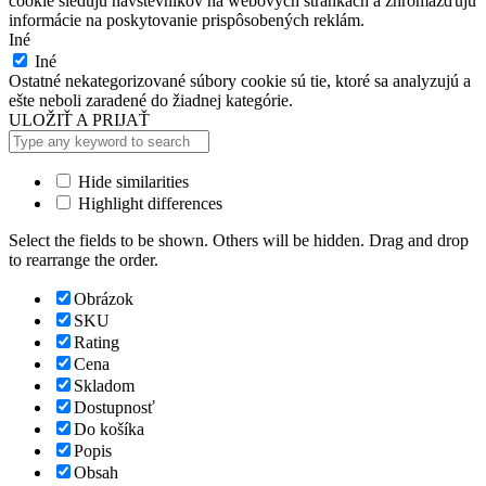
cookie sledujú návštevníkov na webových stránkach a zhromažďujú
informácie na poskytovanie prispôsobených reklám.
Iné
Iné
Ostatné nekategorizované súbory cookie sú tie, ktoré sa analyzujú a
ešte neboli zaradené do žiadnej kategórie.
ULOŽIŤ A PRIJAŤ
Hide similarities
Highlight differences
Select the fields to be shown. Others will be hidden. Drag and drop
to rearrange the order.
Obrázok
SKU
Rating
Cena
Skladom
Dostupnosť
Do košíka
Popis
Obsah