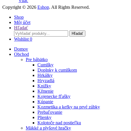
Vilac
Copyright © 2026
Eshop
. All Rights Reserved.
Shop
Môj účet
Hľadať
Search
Hľadať
for:
Wishlist
0
Domov
Obchod
Pre bábätko
Cumlíky
Doplnky k cumlíkom
Hrkálky
Hryzadlá
Knižky
Kŕmenie
Kojenecke fľašky
Kúpanie
Kozmetika a kefky na prvé zúbky
Prebaľovanie
Plienky
Kolotoče nad postieľku
Mäkké a plyšové hračky