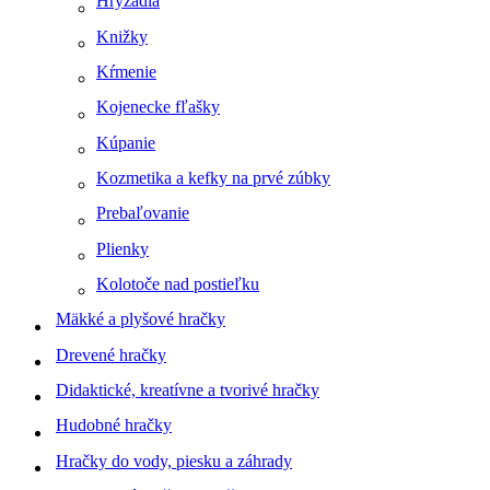
Hryzadlá
Knižky
Kŕmenie
Kojenecke fľašky
Kúpanie
Kozmetika a kefky na prvé zúbky
Prebaľovanie
Plienky
Kolotoče nad postieľku
Mäkké a plyšové hračky
Drevené hračky
Didaktické, kreatívne a tvorivé hračky
Hudobné hračky
Hračky do vody, piesku a záhrady