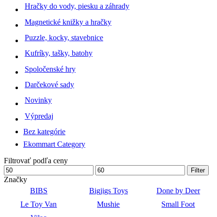
Hračky do vody, piesku a záhrady
Magnetické knižky a hračky
Puzzle, kocky, stavebnice
Kufríky, tašky, batohy
Spoločenské hry
Darčekové sady
Novinky
Výpredaj
Bez kategórie
Ekommart Category
Filtrovať podľa ceny
Minimálna
Maximálna
Filter
cena
cena
Značky
BIBS
Bigjigs Toys
Done by Deer
Le Toy Van
Mushie
Small Foot