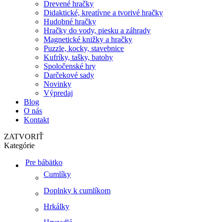
Drevené hračky
Didaktické, kreatívne a tvorivé hračky
Hudobné hračky
Hračky do vody, piesku a záhrady
Magnetické knižky a hračky
Puzzle, kocky, stavebnice
Kufríky, tašky, batohy
Spoločenské hry
Darčekové sady
Novinky
Výpredaj
Blog
O nás
Kontakt
ZATVORIŤ
Kategórie
Pre bábätko
Cumlíky
Doplnky k cumlíkom
Hrkálky