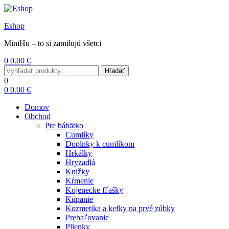
Eshop
MiniHu – to si zamilujú všetci
0
0.00
€
Menu
Search
Hľadať
for:
0
0
0.00
€
Domov
Obchod
Pre bábätko
Cumlíky
Doplnky k cumlíkom
Hrkálky
Hryzadlá
Knižky
Kŕmenie
Kojenecke fľašky
Kúpanie
Kozmetika a kefky na prvé zúbky
Prebaľovanie
Plienky