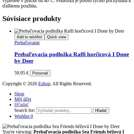
vyperiete v práčke na 40°C. Podložka je potom rýchlo prichystaná k
ďalšiemu použitiu.
Súvisiace produkty
Add to wishlist
Quick view
Prebaľovanie
Prebaľovacia podložka Raffi horčicová I Done
by Deer
59.95
€
Porovnať
Copyright © 2026
Eshop
. All Rights Reserved.
Shop
Môj účet
Hľadať
Search for:
Hľadať
Wishlist
0
You're viewing:
Prebaľovacia podložka Sea Friends béžová I