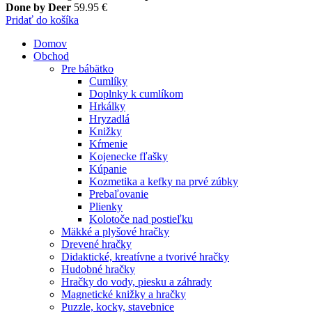
Done by Deer
59.95
€
Pridať do košíka
Domov
Obchod
Pre bábätko
Cumlíky
Doplnky k cumlíkom
Hrkálky
Hryzadlá
Knižky
Kŕmenie
Kojenecke fľašky
Kúpanie
Kozmetika a kefky na prvé zúbky
Prebaľovanie
Plienky
Kolotoče nad postieľku
Mäkké a plyšové hračky
Drevené hračky
Didaktické, kreatívne a tvorivé hračky
Hudobné hračky
Hračky do vody, piesku a záhrady
Magnetické knižky a hračky
Puzzle, kocky, stavebnice