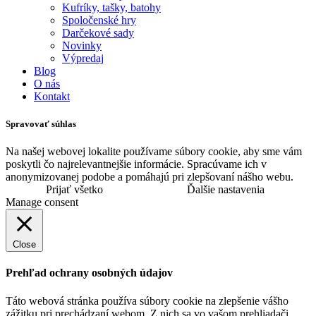
Kufríky, tašky, batohy
Spoločenské hry
Darčekové sady
Novinky
Výpredaj
Blog
O nás
Kontakt
Spravovať súhlas
Na našej webovej lokalite používame súbory cookie, aby sme vám
poskytli čo najrelevantnejšie informácie. Spracúvame ich v
anonymizovanej podobe a pomáhajú pri zlepšovaní nášho webu.
Prijať všetko
Ďalšie nastavenia
Manage consent
Close
Prehľad ochrany osobných údajov
Táto webová stránka používa súbory cookie na zlepšenie vášho
zážitku pri prechádzaní webom. Z nich sa vo vašom prehliadači