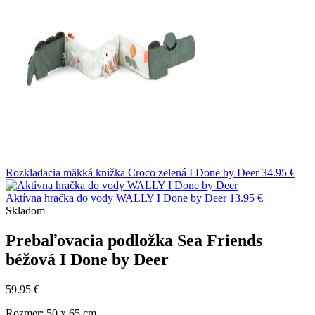
Rozkladacia mäkká knižka Croco zelená I Done by Deer
34.95
€
Aktívna hračka do vody WALLY I Done by Deer
13.95
€
Skladom
Prebaľovacia podložka Sea Friends
béžová I Done by Deer
59.95
€
Rozmer: 50 x 65 cm