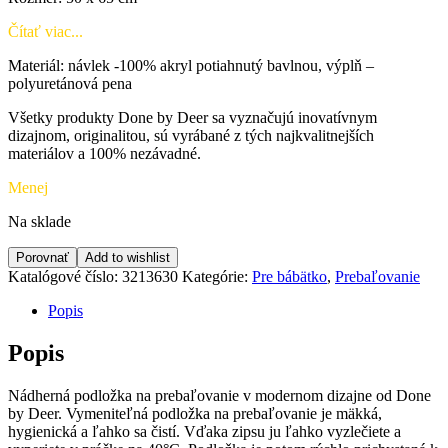
Čítať viac...
Materiál: návlek -100% akryl potiahnutý bavlnou, výplň –
polyuretánová pena
Všetky produkty Done by Deer sa vyznačujú inovatívnym
dizajnom, originalitou, sú vyrábané z tých najkvalitnejších
materiálov a 100% nezávadné.
Menej
Na sklade
Porovnať
Add to wishlist
Katalógové číslo:
3213630
Kategórie:
Pre bábätko
,
Prebaľovanie
Popis
Popis
Nádherná podložka na prebaľovanie v modernom dizajne od Done
by Deer. Vymeniteľná podložka na prebaľovanie je mäkká,
hygienická a ľahko sa čistí. Vďaka zipsu ju ľahko vyzlečiete a