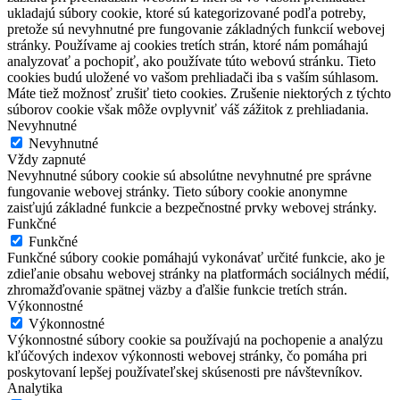
ukladajú súbory cookie, ktoré sú kategorizované podľa potreby,
pretože sú nevyhnutné pre fungovanie základných funkcií webovej
stránky. Používame aj cookies tretích strán, ktoré nám pomáhajú
analyzovať a pochopiť, ako používate túto webovú stránku. Tieto
cookies budú uložené vo vašom prehliadači iba s vaším súhlasom.
Máte tiež možnosť zrušiť tieto cookies. Zrušenie niektorých z týchto
súborov cookie však môže ovplyvniť váš zážitok z prehliadania.
Nevyhnutné
Nevyhnutné
Vždy zapnuté
Nevyhnutné súbory cookie sú absolútne nevyhnutné pre správne
fungovanie webovej stránky. Tieto súbory cookie anonymne
zaisťujú základné funkcie a bezpečnostné prvky webovej stránky.
Funkčné
Funkčné
Funkčné súbory cookie pomáhajú vykonávať určité funkcie, ako je
zdieľanie obsahu webovej stránky na platformách sociálnych médií,
zhromažďovanie spätnej väzby a ďalšie funkcie tretích strán.
Výkonnostné
Výkonnostné
Výkonnostné súbory cookie sa používajú na pochopenie a analýzu
kľúčových indexov výkonnosti webovej stránky, čo pomáha pri
poskytovaní lepšej používateľskej skúsenosti pre návštevníkov.
Analytika