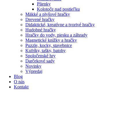
Plienky
Kolotoče nad postieľku
Mäkké a plyšové hračky
Drevené hračky
Didaktické, kreatívne a tvorivé hračky
Hudobné hračky
Hračky do vody, piesku a záhrady
Magnetické knižky a hračky
Puzzle, kocky, stavebnice
Kufríky, tašky, batohy
Spoločenské hry
Darčekové sady
Novinky
Výpredaj
Blog
O nás
Kontakt