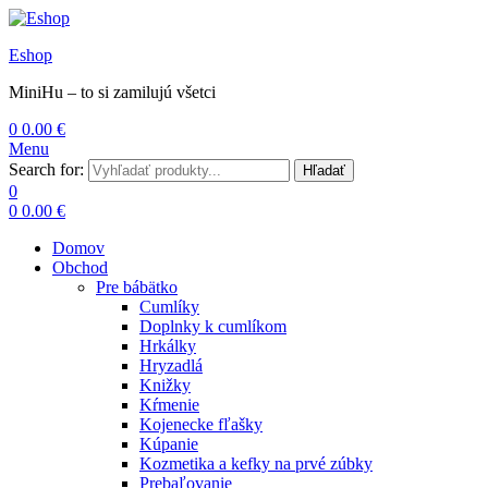
Eshop
MiniHu – to si zamilujú všetci
0
0.00
€
Menu
Search for:
Hľadať
0
0
0.00
€
Domov
Obchod
Pre bábätko
Cumlíky
Doplnky k cumlíkom
Hrkálky
Hryzadlá
Knižky
Kŕmenie
Kojenecke fľašky
Kúpanie
Kozmetika a kefky na prvé zúbky
Prebaľovanie