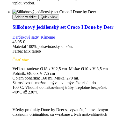
teplou vodou.
Add to wishlist
Quick view
Silikónový jedálenský set Croco I Done by Deer
Darčekové sady
,
Kŕmenie
43.95
€
Materiál 100% potravinársky silikón.
Farba: Mix farieb
Čítať viac...
Veľkosť taniera: Ø18 x V 2,5 cm.
Miska: Ø10 x V 3,5 cm.
Pohárik
: Ø6,6 x V 7,5 cm
Objem pohárika: 160 ml.
Miska: 270 ml.
Starostlivosť. možno umývať v umývačke riadu
do
100°C.
Vhodné do mikrovlnnej trúby.
Teplotne bezpečné:
-40°C až 230°C.
Všetky produkty Done by Deer sa vyznačujú inovatívnym
dizajnom, originalitou, sú vyrábané z tých najkvalitnejších