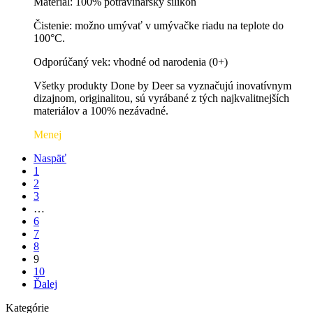
Materiál: 100% potravinársky silikón
Čistenie: možno umývať v umývačke riadu na teplote do
100°C.
Odporúčaný vek: vhodné od narodenia (0+)
Všetky produkty Done by Deer sa vyznačujú inovatívnym
dizajnom, originalitou, sú vyrábané z tých najkvalitnejších
materiálov a 100% nezávadné.
Menej
Naspäť
1
2
3
…
6
7
8
9
10
Ďalej
Kategórie