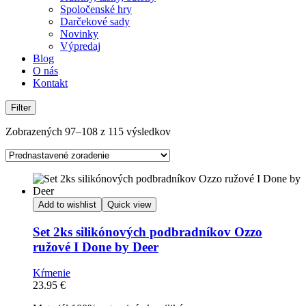
Spoločenské hry
Darčekové sady
Novinky
Výpredaj
Blog
O nás
Kontakt
Filter
Zobrazených 97–108 z 115 výsledkov
Add to wishlist
Quick view
Set 2ks silikónových podbradníkov Ozzo
ružové I Done by Deer
Kŕmenie
23.95
€