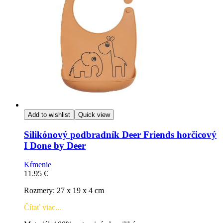
Add to wishlist
Quick view
Silikónový podbradník Deer Friends horčicový
I Done by Deer
Kŕmenie
11.95
€
Rozmery: 27 x 19 x 4 cm
Čítať viac...