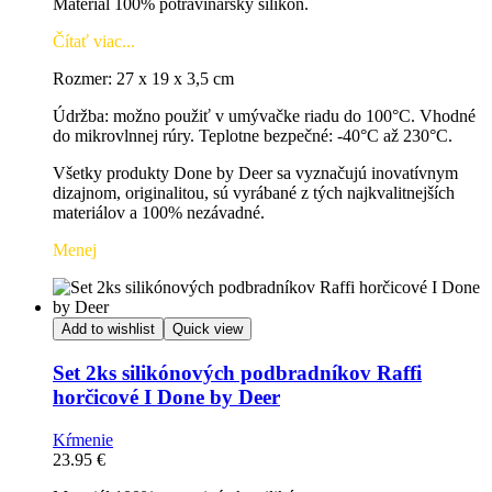
Materiál 100% potravinársky silikón.
Čítať viac...
Rozmer: 27 x 19 x 3,5 cm
Údržba: možno použiť v umývačke riadu do 100°C.
Vhodné
do mikrovlnnej rúry.
Teplotne bezpečné: -40°C až 230°C.
Všetky produkty Done by Deer sa vyznačujú inovatívnym
dizajnom, originalitou, sú vyrábané z tých najkvalitnejších
materiálov a 100% nezávadné.
Menej
Add to wishlist
Quick view
Set 2ks silikónových podbradníkov Raffi
horčicové I Done by Deer
Kŕmenie
23.95
€