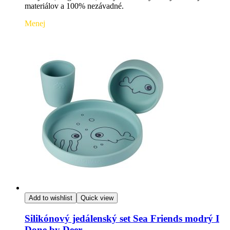
materiálov a 100% nezávadné.
Menej
Add to wishlist
Quick view
Silikónový jedálenský set Sea Friends modrý I
Done by Deer