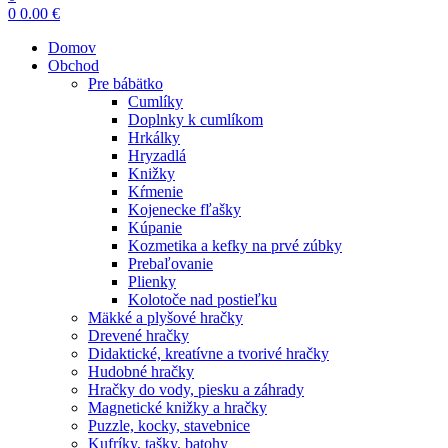
0
0.00
€
Domov
Obchod
Pre bábätko
Cumlíky
Doplnky k cumlíkom
Hrkálky
Hryzadlá
Knižky
Kŕmenie
Kojenecke fľašky
Kúpanie
Kozmetika a kefky na prvé zúbky
Prebaľovanie
Plienky
Kolotoče nad postieľku
Mäkké a plyšové hračky
Drevené hračky
Didaktické, kreatívne a tvorivé hračky
Hudobné hračky
Hračky do vody, piesku a záhrady
Magnetické knižky a hračky
Puzzle, kocky, stavebnice
Kufríky, tašky, batohy