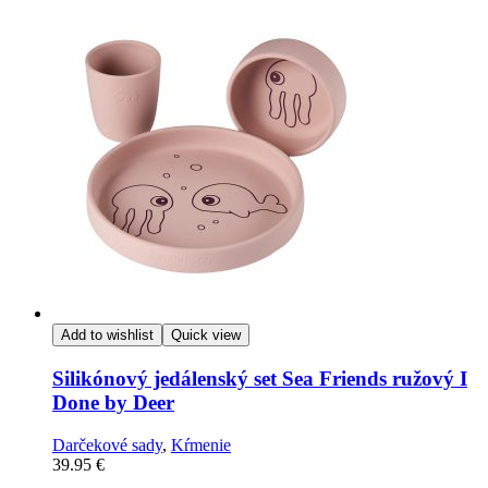
Add to wishlist
Quick view
Silikónový jedálenský set Sea Friends ružový I
Done by Deer
Darčekové sady
,
Kŕmenie
39.95
€