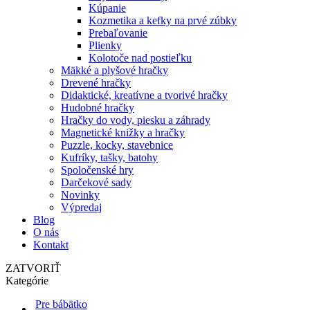
Kúpanie
Kozmetika a kefky na prvé zúbky
Prebaľovanie
Plienky
Kolotoče nad postieľku
Mäkké a plyšové hračky
Drevené hračky
Didaktické, kreatívne a tvorivé hračky
Hudobné hračky
Hračky do vody, piesku a záhrady
Magnetické knižky a hračky
Puzzle, kocky, stavebnice
Kufríky, tašky, batohy
Spoločenské hry
Darčekové sady
Novinky
Výpredaj
Blog
O nás
Kontakt
ZATVORIŤ
Kategórie
Pre bábätko