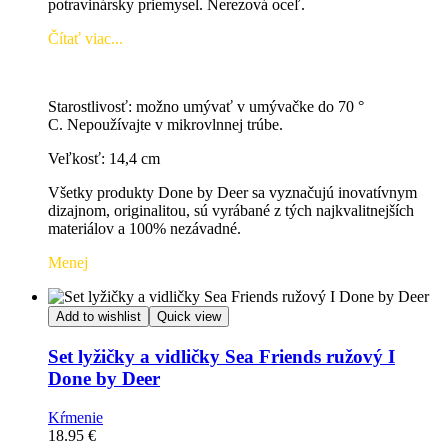
potravinársky priemysel.
Nerezová oceľ.
Čítať viac...
Starostlivosť:
možno umývať v umývačke do 70 °
C. Nepoužívajte v mikrovlnnej trúbe.
Veľkosť: 14,4 cm
Všetky produkty Done by Deer sa vyznačujú inovatívnym
dizajnom, originalitou, sú vyrábané z tých najkvalitnejších
materiálov a 100% nezávadné.
Menej
Add to wishlist
Quick view
Set lyžičky a vidličky Sea Friends ružový I
Done by Deer
Kŕmenie
18.95
€