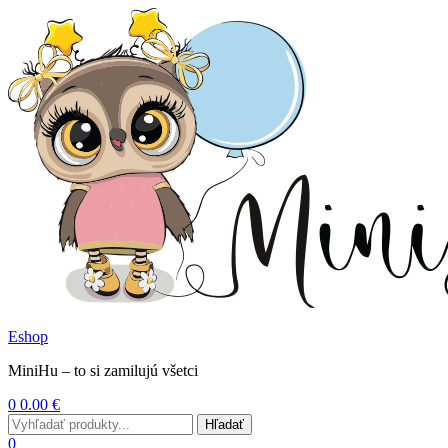
Eshop
MiniHu – to si zamilujú všetci
0
0.00
€
Menu
Search
Hľadať
for:
0