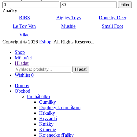
Minimálna
Maximálna
Filter
cena
cena
Značky
BIBS
Bigjigs Toys
Done by Deer
Le Toy Van
Mushie
Small Foot
Vilac
Copyright © 2026
Eshop
. All Rights Reserved.
Shop
Môj účet
Hľadať
Search
Hľadať
for:
Wishlist
0
Domov
Obchod
Pre bábätko
Cumlíky
Doplnky k cumlíkom
Hrkálky
Hryzadlá
Knižky
Kŕmenie
Kojenecke fľašky