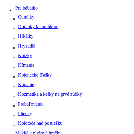
Pre bábätko
Cumlíky
Doplnky k cumlíkom
Hrkálky
Hryzadlá
Knižky
Kŕmenie
Kojenecke fľašky
Kúpanie
Kozmetika a kefky na prvé zúbky
Prebaľovanie
Plienky
Kolotoče nad postieľku
Mäkké a plyšové hračky