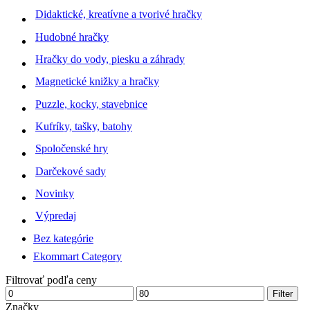
Didaktické, kreatívne a tvorivé hračky
Hudobné hračky
Hračky do vody, piesku a záhrady
Magnetické knižky a hračky
Puzzle, kocky, stavebnice
Kufríky, tašky, batohy
Spoločenské hry
Darčekové sady
Novinky
Výpredaj
Bez kategórie
Ekommart Category
Filtrovať podľa ceny
Minimálna
Maximálna
Filter
cena
cena
Značky