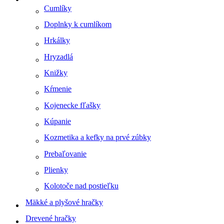
Cumlíky
Doplnky k cumlíkom
Hrkálky
Hryzadlá
Knižky
Kŕmenie
Kojenecke fľašky
Kúpanie
Kozmetika a kefky na prvé zúbky
Prebaľovanie
Plienky
Kolotoče nad postieľku
Mäkké a plyšové hračky
Drevené hračky