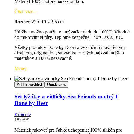
Materiál 100% potravinársky silikón.
Čítať viac...
Rozmer: 27 x 19 x 3,5 cm
Údržba: možno použiť v umývačke riadu do 100°C.
Vhodné
do mikrovlnnej rúry.
Teplotne bezpečné: -40°C až 230°C.
Všetky produkty Done by Deer sa vyznačujú inovatívnym
dizajnom, originalitou, sú vyrábané z tých najkvalitnejších
materiálov a 100% nezávadné.
Menej
Add to wishlist
Quick view
Set lyžičky a vidličky Sea Friends modrý I
Done by Deer
Kŕmenie
18.95
€
Materiál: rukoväť pre ľahké uchopenie: 100% silikón pre