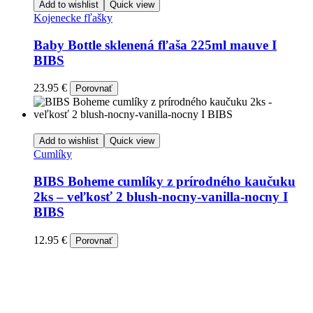
Add to wishlist
Quick view
Kojenecke fľašky
Baby Bottle sklenená fľaša 225ml mauve I
BIBS
23.95
€
Porovnať
Add to wishlist
Quick view
Cumlíky
BIBS Boheme cumlíky z prírodného kaučuku
2ks – veľkosť 2 blush-nocny-vanilla-nocny I
BIBS
12.95
€
Porovnať