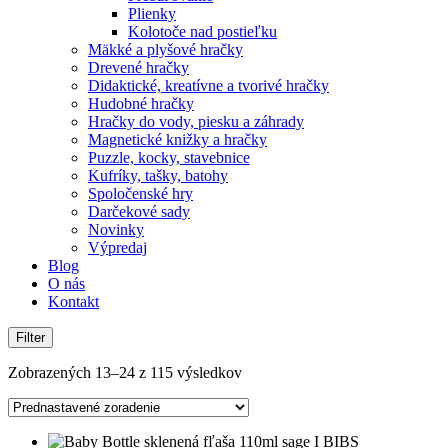
Plienky
Kolotoče nad postieľku
Mäkké a plyšové hračky
Drevené hračky
Didaktické, kreatívne a tvorivé hračky
Hudobné hračky
Hračky do vody, piesku a záhrady
Magnetické knižky a hračky
Puzzle, kocky, stavebnice
Kufríky, tašky, batohy
Spoločenské hry
Darčekové sady
Novinky
Výpredaj
Blog
O nás
Kontakt
Filter
Zobrazených 13–24 z 115 výsledkov