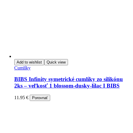
Add to wishlist
Quick view
Cumlíky
BIBS Infinity symetrické cumlíky zo silikónu
2ks – veľkosť 1 blossom-dusky-lilac I BIBS
11.95
€
Porovnať