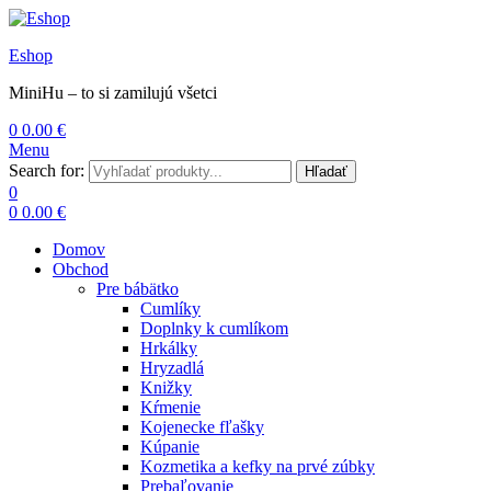
Eshop
MiniHu – to si zamilujú všetci
0
0.00
€
Menu
Search for:
Hľadať
0
0
0.00
€
Domov
Obchod
Pre bábätko
Cumlíky
Doplnky k cumlíkom
Hrkálky
Hryzadlá
Knižky
Kŕmenie
Kojenecke fľašky
Kúpanie
Kozmetika a kefky na prvé zúbky
Prebaľovanie