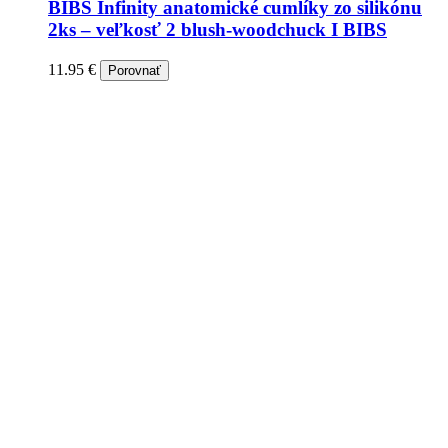
BIBS Infinity anatomické cumlíky zo silikónu
2ks – veľkosť 2 blush-woodchuck I BIBS
11.95
€
Porovnať