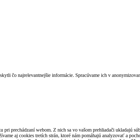
kytli čo najrelevantnejšie informácie. Spracúvame ich v anonymizova
u pri prechádzaní webom. Z nich sa vo vašom prehliadači ukladajú súb
ívame aj cookies tretích strán, ktoré nám pomáhajú analyzovať a pocho