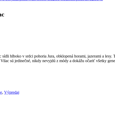
ac
 sídli hlboko v srdci pohoria Jura, obklopená horami, jazerami a lesy
Vilac sú jedinečné, nikdy nevyjdú z módy a dokážu očariť všetky gene
ce
,
Výpredaj