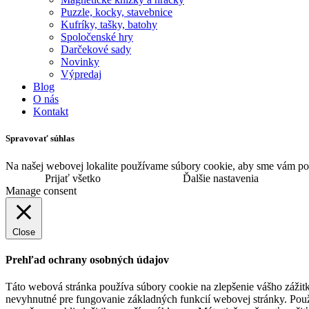
Puzzle, kocky, stavebnice
Kufríky, tašky, batohy
Spoločenské hry
Darčekové sady
Novinky
Výpredaj
Blog
O nás
Kontakt
Spravovať súhlas
Na našej webovej lokalite používame súbory cookie, aby sme vám pos
Prijať všetko
Ďalšie nastavenia
Manage consent
Close
Prehľad ochrany osobných údajov
Táto webová stránka používa súbory cookie na zlepšenie vášho zážitk
nevyhnutné pre fungovanie základných funkcií webovej stránky. Použ