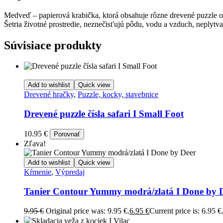
Medveď – papierová krabička, ktorá obsahuje rôzne drevené puzzle 
Šetria životné prostredie, neznečisťujú pôdu, vodu a vzduch, neplytv
Súvisiace produkty
Add to wishlist
Quick view
Drevené hračky
,
Puzzle, kocky, stavebnice
Drevené puzzle čísla safari I Small Foot
10.95
€
Porovnať
Zľava!
Add to wishlist
Quick view
Kŕmenie
,
Výpredaj
Tanier Contour Yummy modrá/zlatá I Done by 
9.95
€
Original price was: 9.95 €.
6.95
€
Current price is: 6.95 €