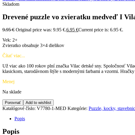
Skladom
Drevené puzzle vo zvieratku medveď I Vil
9.95
€
Original price was: 9.95 €.
6.95
€
Current price is: 6.95 €.
Vek: 2+
Zvieratko obsahuje 3×4 dielikov
Čítať viac...
Už viac ako 100 rokov plní značka Vilac detské sny. Spoločnosť Vilac
klasickom, starodávnom štýle s modernými farbami a vzormi. Hračky 
Menej
Na sklade
Porovnať
Add to wishlist
Katalógové číslo:
V7780-1-MED
Kategórie:
Puzzle, kocky, stavebni
Popis
Popis