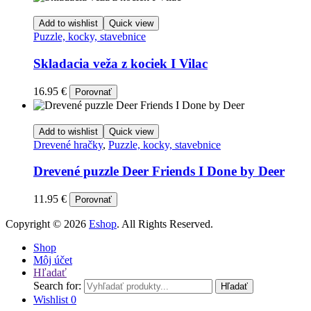
Add to wishlist
Quick view
Puzzle, kocky, stavebnice
Skladacia veža z kociek I Vilac
16.95
€
Porovnať
Add to wishlist
Quick view
Drevené hračky
,
Puzzle, kocky, stavebnice
Drevené puzzle Deer Friends I Done by Deer
11.95
€
Porovnať
Copyright © 2026
Eshop
. All Rights Reserved.
Shop
Môj účet
Hľadať
Search for:
Hľadať
Wishlist
0