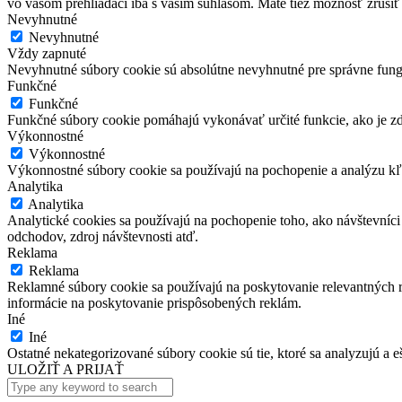
vo vašom prehliadači iba s vaším súhlasom. Máte tiež možnosť zrušiť 
Nevyhnutné
Nevyhnutné
Vždy zapnuté
Nevyhnutné súbory cookie sú absolútne nevyhnutné pre správne fung
Funkčné
Funkčné
Funkčné súbory cookie pomáhajú vykonávať určité funkcie, ako je zdi
Výkonnostné
Výkonnostné
Výkonnostné súbory cookie sa používajú na pochopenie a analýzu kľú
Analytika
Analytika
Analytické cookies sa používajú na pochopenie toho, ako návštevníci
odchodov, zdroj návštevnosti atď.
Reklama
Reklama
Reklamné súbory cookie sa používajú na poskytovanie relevantných
informácie na poskytovanie prispôsobených reklám.
Iné
Iné
Ostatné nekategorizované súbory cookie sú tie, ktoré sa analyzujú a e
ULOŽIŤ A PRIJAŤ