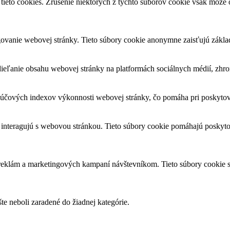
tieto cookies. Zrušenie niektorých z týchto súborov cookie však môže o
ovanie webovej stránky. Tieto súbory cookie anonymne zaisťujú zákla
eľanie obsahu webovej stránky na platformách sociálnych médií, zhroma
čových indexov výkonnosti webovej stránky, čo pomáha pri poskytovan
 interagujú s webovou stránkou. Tieto súbory cookie pomáhajú poskyto
 reklám a marketingových kampaní návštevníkom. Tieto súbory cookie
šte neboli zaradené do žiadnej kategórie.