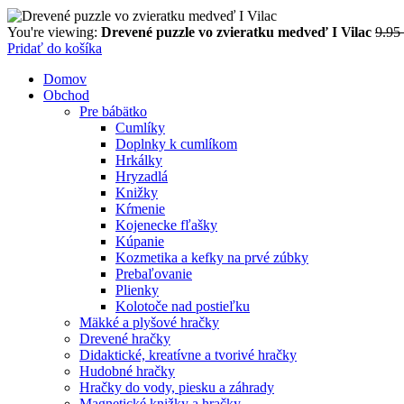
You're viewing:
Drevené puzzle vo zvieratku medveď I Vilac
9.95
Pridať do košíka
Domov
Obchod
Pre bábätko
Cumlíky
Doplnky k cumlíkom
Hrkálky
Hryzadlá
Knižky
Kŕmenie
Kojenecke fľašky
Kúpanie
Kozmetika a kefky na prvé zúbky
Prebaľovanie
Plienky
Kolotoče nad postieľku
Mäkké a plyšové hračky
Drevené hračky
Didaktické, kreatívne a tvorivé hračky
Hudobné hračky
Hračky do vody, piesku a záhrady
Magnetické knižky a hračky