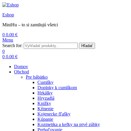
Eshop
MiniHu – to si zamilujú všetci
0
0.00
€
Menu
Search for:
Hľadať
0
0
0.00
€
Domov
Obchod
Pre bábätko
Cumlíky
Doplnky k cumlíkom
Hrkálky
Hryzadlá
Knižky
Kŕmenie
Kojenecke fľašky
Kúpanie
Kozmetika a kefky na prvé zúbky
Prebaľovanie