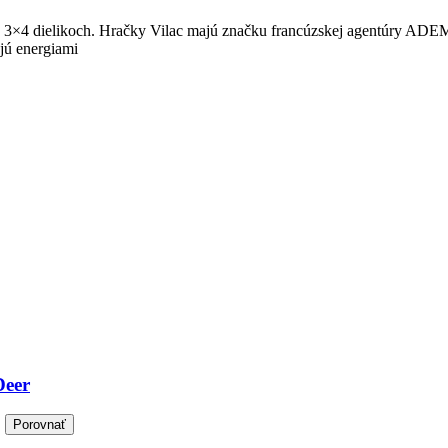
o 3×4 dielikoch. Hračky Vilac majú značku francúzskej agentúry ADEME
ajú energiami
Deer
.
Porovnať