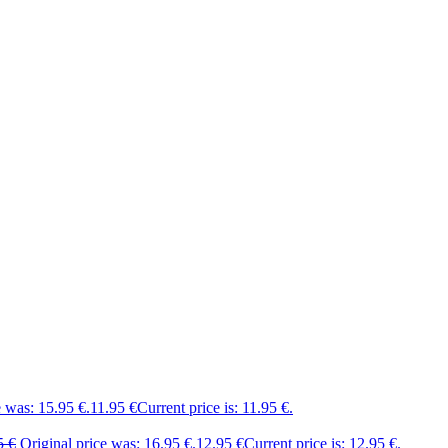
e was: 15.95 €.
11.95
€
Current price is: 11.95 €.
5
€
Original price was: 16.95 €.
12.95
€
Current price is: 12.95 €.