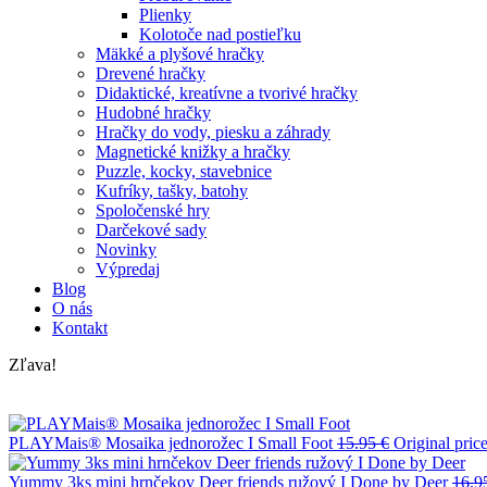
Plienky
Kolotoče nad postieľku
Mäkké a plyšové hračky
Drevené hračky
Didaktické, kreatívne a tvorivé hračky
Hudobné hračky
Hračky do vody, piesku a záhrady
Magnetické knižky a hračky
Puzzle, kocky, stavebnice
Kufríky, tašky, batohy
Spoločenské hry
Darčekové sady
Novinky
Výpredaj
Blog
O nás
Kontakt
Zľava!
PLAYMais® Mosaika jednorožec I Small Foot
15.95
€
Original pric
Yummy 3ks mini hrnčekov Deer friends ružový I Done by Deer
16.9