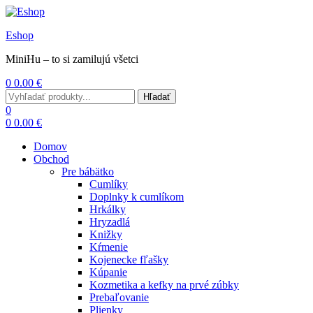
Eshop
MiniHu – to si zamilujú všetci
0
0.00
€
Menu
Search
Hľadať
for:
0
0
0.00
€
Domov
Obchod
Pre bábätko
Cumlíky
Doplnky k cumlíkom
Hrkálky
Hryzadlá
Knižky
Kŕmenie
Kojenecke fľašky
Kúpanie
Kozmetika a kefky na prvé zúbky
Prebaľovanie
Plienky