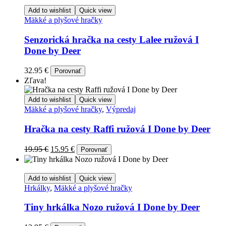
Add to wishlist
Quick view
Mäkké a plyšové hračky
Senzorická hračka na cesty Lalee ružová I
Done by Deer
32.95
€
Porovnať
Zľava!
Add to wishlist
Quick view
Mäkké a plyšové hračky
,
Výpredaj
Hračka na cesty Raffi ružová I Done by Deer
Original
Current
19.95
€
15.95
€
Porovnať
price
price
was:
is:
19.95 €.
15.95 €.
Add to wishlist
Quick view
Hrkálky
,
Mäkké a plyšové hračky
Tiny hrkálka Nozo ružová I Done by Deer