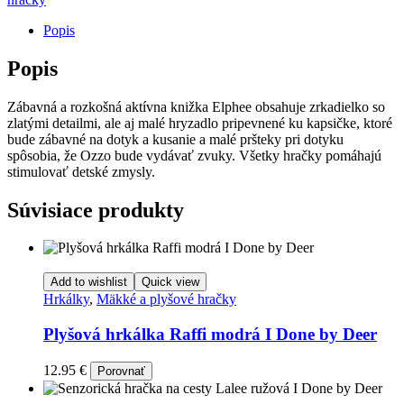
Popis
Popis
Zábavná a rozkošná aktívna knižka Elphee obsahuje zrkadielko so
zlatými detailmi, ale aj malé hryzadlo pripevnené ku kapsičke, ktoré
bude zábavné na dotyk a kusanie a malé pršteky pri dotyku
spôsobia, že Ozzo bude vydávať zvuky. Všetky hračky pomáhajú
stimulovať detské zmysly.
Súvisiace produkty
Add to wishlist
Quick view
Hrkálky
,
Mäkké a plyšové hračky
Plyšová hrkálka Raffi modrá I Done by Deer
12.95
€
Porovnať