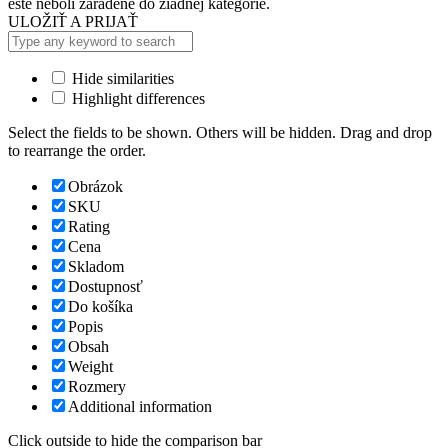
ešte neboli zaradené do žiadnej kategórie.
ULOŽIŤ A PRIJAŤ
Hide similarities
Highlight differences
Select the fields to be shown. Others will be hidden. Drag and drop
to rearrange the order.
Obrázok
SKU
Rating
Cena
Skladom
Dostupnosť
Do košíka
Popis
Obsah
Weight
Rozmery
Additional information
Click outside to hide the comparison bar