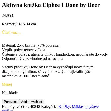
Aktívna knižka Elphee I Done by Deer
24.95
€
Rozmery: 14 x 14 cm
Čítať viac...
Materiál: 25% bavlna, 75% polyester.
Výplň. polyesterové vlákna
Čistenie a údržba: utierajte vlhkou handričkou, neponárajte do vody
Odporúčaný vek: vhodné od narodenia
Všetky produkty Done by Deer sa vyznačujú inovatívnym
dizajnom, originalitou, sú vyrábané z tých najkvalitnejších
materiálov a 100% nezávadné.
Menej
Na sklade
Porovnať
Add to wishlist
Katalógové číslo:
40848
Kategórie:
Knižky
,
Mäkké a plyšové
hračky