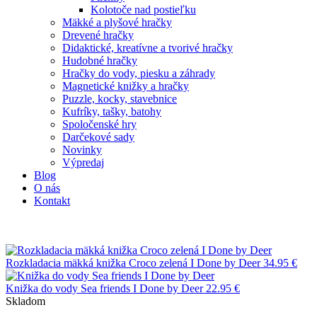
Kolotoče nad postieľku
Mäkké a plyšové hračky
Drevené hračky
Didaktické, kreatívne a tvorivé hračky
Hudobné hračky
Hračky do vody, piesku a záhrady
Magnetické knižky a hračky
Puzzle, kocky, stavebnice
Kufríky, tašky, batohy
Spoločenské hry
Darčekové sady
Novinky
Výpredaj
Blog
O nás
Kontakt
Rozkladacia mäkká knižka Croco zelená I Done by Deer
34.95
€
Knižka do vody Sea friends I Done by Deer
22.95
€
Skladom