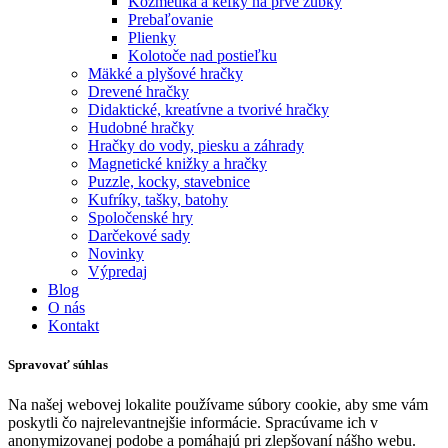
Kozmetika a kefky na prvé zúbky
Prebaľovanie
Plienky
Kolotoče nad postieľku
Mäkké a plyšové hračky
Drevené hračky
Didaktické, kreatívne a tvorivé hračky
Hudobné hračky
Hračky do vody, piesku a záhrady
Magnetické knižky a hračky
Puzzle, kocky, stavebnice
Kufríky, tašky, batohy
Spoločenské hry
Darčekové sady
Novinky
Výpredaj
Blog
O nás
Kontakt
Spravovať súhlas
Na našej webovej lokalite používame súbory cookie, aby sme vám
poskytli čo najrelevantnejšie informácie. Spracúvame ich v
anonymizovanej podobe a pomáhajú pri zlepšovaní nášho webu.