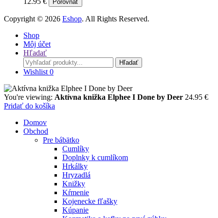
12.95
€
Porovnať
Copyright © 2026
Eshop
. All Rights Reserved.
Shop
Môj účet
Hľadať
Search
Hľadať
for:
Wishlist
0
You're viewing:
Aktívna knižka Elphee I Done by Deer
24.95
€
Pridať do košíka
Domov
Obchod
Pre bábätko
Cumlíky
Doplnky k cumlíkom
Hrkálky
Hryzadlá
Knižky
Kŕmenie
Kojenecke fľašky
Kúpanie