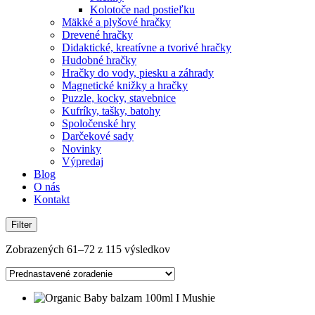
Kolotoče nad postieľku
Mäkké a plyšové hračky
Drevené hračky
Didaktické, kreatívne a tvorivé hračky
Hudobné hračky
Hračky do vody, piesku a záhrady
Magnetické knižky a hračky
Puzzle, kocky, stavebnice
Kufríky, tašky, batohy
Spoločenské hry
Darčekové sady
Novinky
Výpredaj
Blog
O nás
Kontakt
Filter
Zobrazených 61–72 z 115 výsledkov