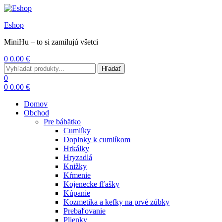
Eshop
MiniHu – to si zamilujú všetci
0
0.00
€
Menu
Search
Hľadať
for:
0
0
0.00
€
Domov
Obchod
Pre bábätko
Cumlíky
Doplnky k cumlíkom
Hrkálky
Hryzadlá
Knižky
Kŕmenie
Kojenecke fľašky
Kúpanie
Kozmetika a kefky na prvé zúbky
Prebaľovanie
Plienky