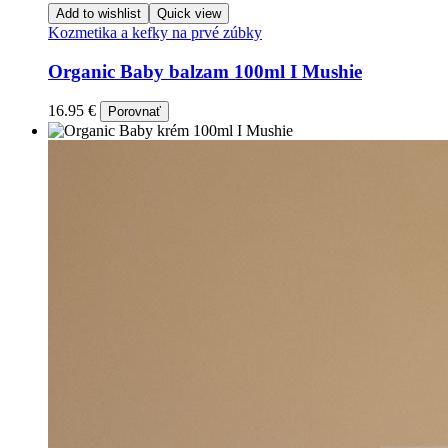
Add to wishlist
Quick view
Kozmetika a kefky na prvé zúbky
Organic Baby balzam 100ml I Mushie
16.95
€
Porovnať