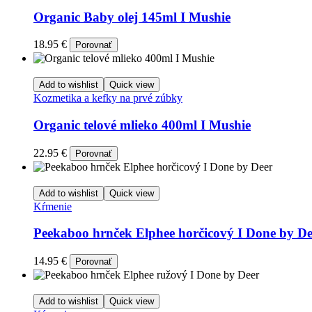
Organic Baby olej 145ml I Mushie
18.95
€
Porovnať
Add to wishlist
Quick view
Kozmetika a kefky na prvé zúbky
Organic telové mlieko 400ml I Mushie
22.95
€
Porovnať
Add to wishlist
Quick view
Kŕmenie
Peekaboo hrnček Elphee horčicový I Done by De
14.95
€
Porovnať
Add to wishlist
Quick view