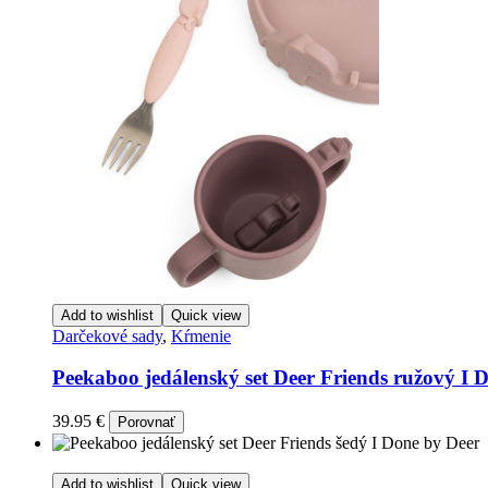
Add to wishlist
Quick view
Darčekové sady
,
Kŕmenie
Peekaboo jedálenský set Deer Friends ružový I 
39.95
€
Porovnať
Add to wishlist
Quick view