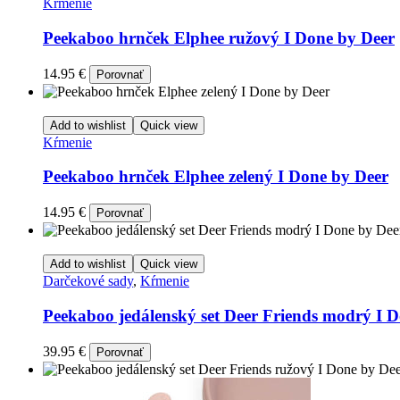
Kŕmenie
Peekaboo hrnček Elphee ružový I Done by Deer
14.95
€
Porovnať
Add to wishlist
Quick view
Kŕmenie
Peekaboo hrnček Elphee zelený I Done by Deer
14.95
€
Porovnať
Add to wishlist
Quick view
Darčekové sady
,
Kŕmenie
Peekaboo jedálenský set Deer Friends modrý I 
39.95
€
Porovnať